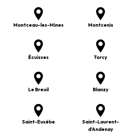
Montceau-les-Mines
Montcenis
Écuisses
Torcy
Le Breuil
Blanzy
Saint-Eusèbe
Saint-Laurent-
d’Andenay