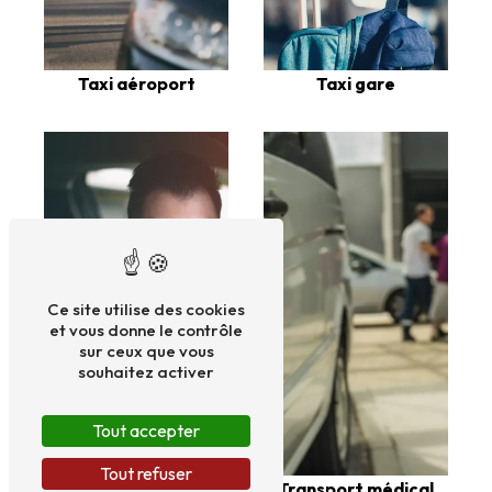
Taxi aéroport
Taxi gare
Ce site utilise des cookies
et vous donne le contrôle
sur ceux que vous
souhaitez activer
Tout accepter
Tout refuser
Taxi cpam
Transport médical