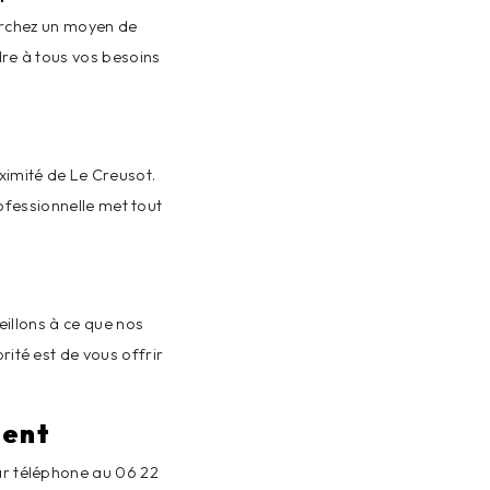
erchez un moyen de
dre à tous vos besoins
ximité de Le Creusot.
ofessionnelle met tout
eillons à ce que nos
rité est de vous offrir
ment
ar téléphone au 06 22