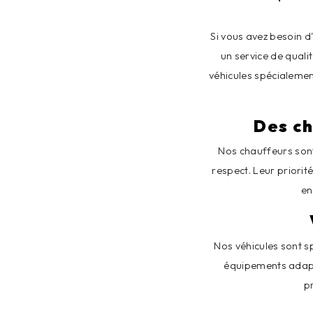
Si vous avez besoin d
un service de quali
véhicules spécialemen
Des ch
Nos chauffeurs son
respect. Leur priorit
en
Nos véhicules sont s
équipements adapté
p