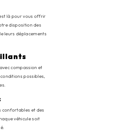
st là pour vous offrir
otre disposition des
 de leurs déplacements
illants
 avec compassion et
 conditions possibles,
es.
s
s confortables et des
haque véhicule soit
é.