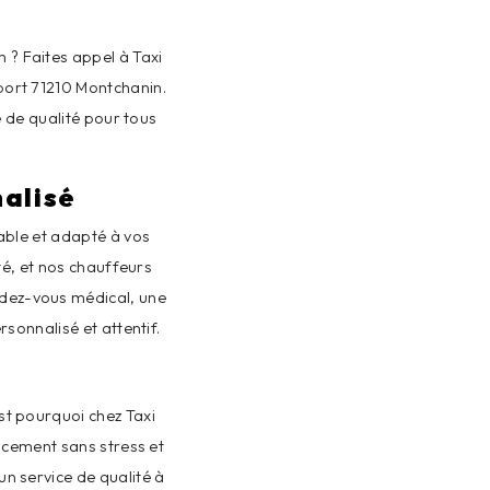
 ? Faites appel à Taxi
 port 71210 Montchanin.
e de qualité pour tous
nalisé
able et adapté à vos
té, et nos chauffeurs
ndez-vous médical, une
sonnalisé et attentif.
est pourquoi chez Taxi
acement sans stress et
un service de qualité à