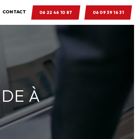
CONTACT
06 22 46 10 87
06 09 39 16 31
DE À