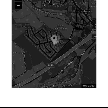
−
Leaflet