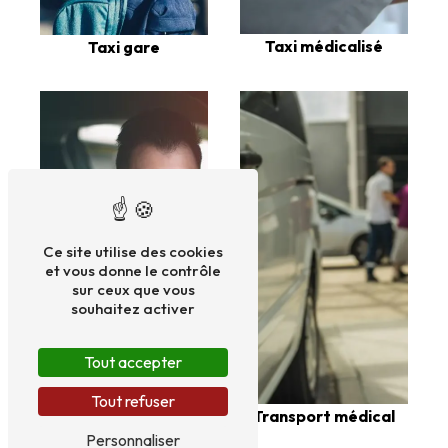
Taxi médicalisé
Taxi gare
Ce site utilise des cookies
et vous donne le contrôle
sur ceux que vous
souhaitez activer
Tout accepter
Tout refuser
Taxi cpam
Transport médical
Personnaliser