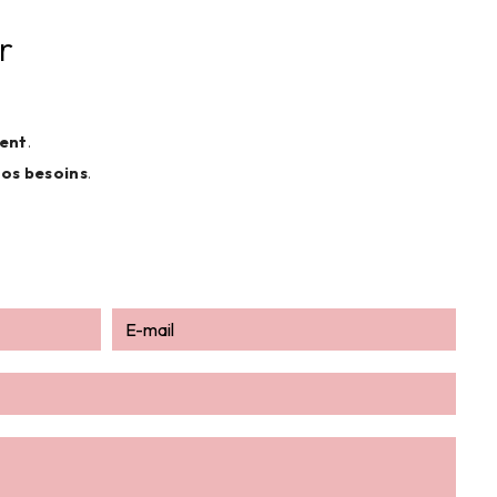
r
ent
.
vos besoins
.