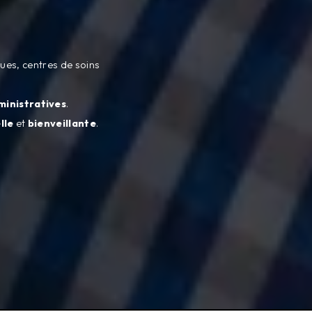
ques, centres de soins
inistratives
.
lle
et
bienveillante
.