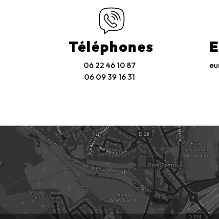
Téléphones
E
06 22 46 10 87
eu
06 09 39 16 31