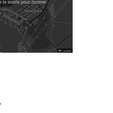
e la souris pour zoomer.
Leaflet
?