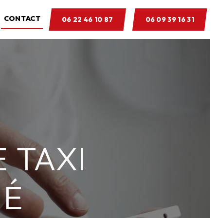
CONTACT
06 22 46 10 87
06 09 39 16 31
 TAXI
NÉ