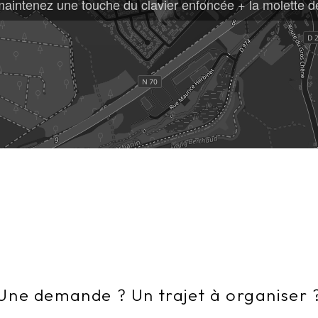
 maintenez une touche du clavier enfoncée + la molette d
Une demande ? Un trajet à organiser 