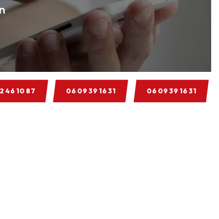
in
2 46 10 87
06 09 39 16 31
06 09 39 16 31