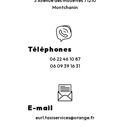
3 Avenue des mouettes
71210
Montchanin
Téléphones
06 22 46 10 87
06 09 39 16 31
E-mail
eurl.taxiservices@orange.fr