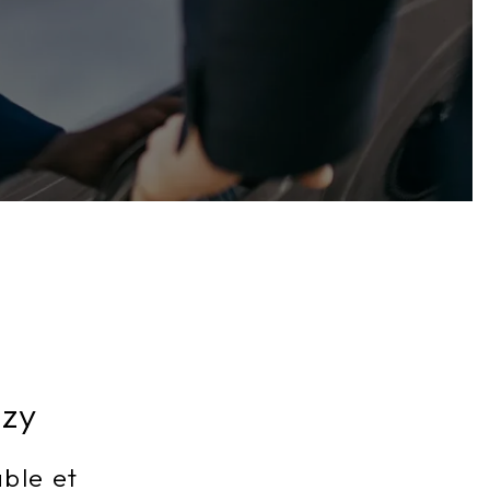
nzy
able et